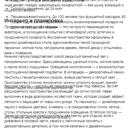
Класс: Р 1.2 — для внутренних водных путей
хода делает поездку максимально комфортной — без шума, вибраций и
Скорость движения: до 24 км/ч
лишних остановок.
Пассажировместимость: До 100 человек при фуршетной рассадке, 80
Интерьер и планировка
гостей — для банкетов, возможность комбинированной посадки на
Прогулка на теплоходе «Морис» — это не просто перемещение по
двух палубах до 150 человек
акватории, а полноценное событие с атмосферой уюта, эстетики и
продуманного комфорта. Внутренние пространства оформлены в
едином дизайнерском стиле, вдохновлённом темой природной
гармонии: мягкие тона, натуральное дерево, лёгкий декор с отсылками к
реке и плаванию.
Нижняя палуба представляет собой закрытый банкетный зал с
панорамными окнами. Здесь размещены удобные столы, мягкие кресла
и лаунж-зона с подушками. Освещение многозонное — с возможностью
приглушённой вечерней подсветки. В интерьере — декоративный камин,
текстиль с геометрическим узором, живые растения и тёплый свет.
Пространство отлично зонируется: можно устроить фуршет, банкет,
Верхняя палуба — настоящая терраса-ресторан под навесом. За счёт
презентацию или камерное мероприятие.
расширенного пространства она вмещает до сотни гостей. Навес
выполнен в виде драпировки из светлой ткани, которая создаёт эффект
лёгкости и защищает от жары или дождя. По периметру — дизайнерские
кашпо с живыми цветами, а мебель — в скандинавском стиле: лёгкие
столы, стильные кресла и продуманное освещение. В тёплую погоду —
Также на теплоходе предусмотрены две каюты для отдыха, зона с
это главное место притяжения на борту.
диванами в носовой части, камбуз и лестничные пролёты с
декоративными деталями, в том числе канатами и деревянными