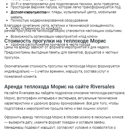
Wi-Fi и электророзетки для подключения техники, если требуется;
Просторная верхняя палуба, которая легко трансформируется под
Дополнительные опции: пледы, музыкальный центр, мобильная
формат мероприятия
мебель.
Полностью модернизированное оборудование
Благодаря сочетанию уюта, эстетики и технической оснащённости,
Класс «Премиум» по комфорту
речная прогулка на теплоходе Морис становится настоящим событием.
Возможность организации мероприятий «под ключ»
Стоимость прогулки на теплоходе Морис
Удобное расположение причалов в черте города
Цены на аренду зависят от формата мероприятия и дня недели.
Предусмотрены выгодные пакеты для банкетов, фуршетов и частных
прогулок.
Окончательная стоимость прогулки на теплоходе Морис формируется
индивидуально — с учётом времени, маршрута, состава услуг и
пожеланий клиента.
Аренда теплохода Морис на сайте Riversales
На сайте Riversales вы найдёте подробное описание теплохода-ресторана
Морис, фотографии интерьера и экстерьера, актуальные технические
характеристики и удобную форму бронирования. Всё для того, чтобы
подготовка к мероприятию прошла легко и без лишних хлопот.
Оформить аренду теплохода Морис в Москве можно в несколько кликов
— выберите дату, укажите формат поездки и оставьте заявку.
Менеджеры подберут маршрут, согласуют условия и позаботятся о