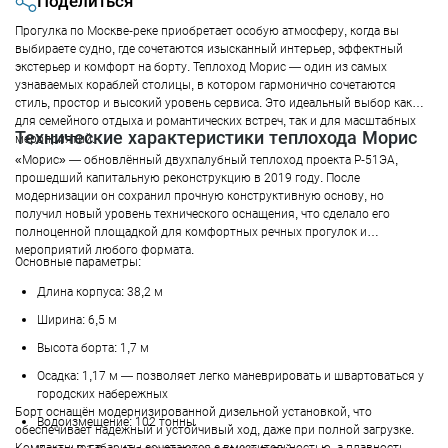
Поделиться
Прогулка по Москве-реке приобретает особую атмосферу, когда вы
выбираете судно, где сочетаются изысканный интерьер, эффектный
экстерьер и комфорт на борту. Теплоход Морис — один из самых
узнаваемых кораблей столицы, в котором гармонично сочетаются
стиль, простор и высокий уровень сервиса. Это идеальный выбор как
для семейного отдыха и романтических встреч, так и для масштабных
Технические характеристики теплохода Морис
мероприятий.
«Морис» — обновлённый двухпалубный теплоход проекта Р-51ЭА,
прошедший капитальную реконструкцию в 2019 году. После
модернизации он сохранил прочную конструктивную основу, но
получил новый уровень технического оснащения, что сделало его
полноценной площадкой для комфортных речных прогулок и
мероприятий любого формата.
Основные параметры:
Длина корпуса: 38,2 м
Ширина: 6,5 м
Высота борта: 1,7 м
Осадка: 1,17 м — позволяет легко маневрировать и швартоваться у
городских набережных
Борт оснащён модернизированной дизельной установкой, что
Водоизмещение: 102 тонны
обеспечивает надёжный и устойчивый ход, даже при полной загрузке.
Компактные габариты сочетаются с вместительностью, а плавность