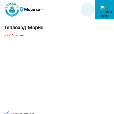
Москва
Теплоход Морис
$jsonArr is null!