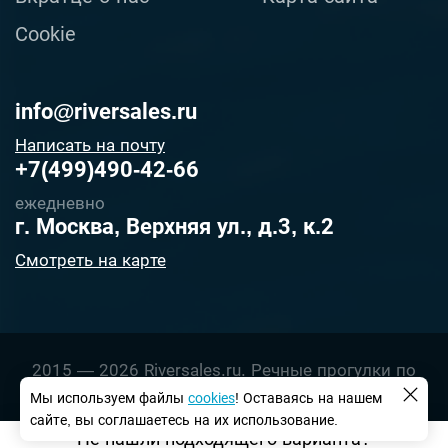
Cookie
info@riversales.ru
Написать на почту
+7(499)490-42-66
ежедневно
г. Москва, Верхняя ул., д.3, к.2
Смотреть на карте
2015 — 2026 Riversales.ru. Речные прогулки по
Москве реке в 2026 году, электронные билеты со
Мы используем файлы
сookies
! Оставаясь на нашем
скидками на прогулки на теплоходе.
сайте, вы соглашаетесь на их использование.
Не нашли подходящего варианта?
Материалы взяты из открытых источников, и