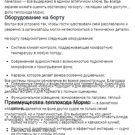
панелями — всё выдержано в едином эстетичном ключе. Вы всегда
заранее можете оценить обстановку на борту - на нашем сайте доступны
фото теплохода Морис.
Оборудование на борту
Внутри всё устроено так, чтобы гости чувствовали себя расслабленно и
уверенно, а организаторы могли не беспокоиться о технических деталях.
На борту предусмотрено следующее оборудование:
Система климат-контроля, поддерживающая комфортную
температуру в любую погоду;
Современная аудиосистема с возможностью подключения
микрофонов и проигрывания фона;
Караоке, которое делает вечера особенно душевными;
Все системы прошли обновление во время реконструкции. Благодаря
Плазменные панели и видеотехника для презентаций, трансляций
такому оснащению «Морис» подходит и для вечерних прогулок, и для
или визуального фона;
деловых встреч, и для торжеств с полным сценарием.
Функциональное освещение, зонированное по палубам: тёплый
Преимущества теплохода Морис
рассеянный свет в лаунж-зоне, приглушённый — в банкетном
салоне;
«Морис» выделяется на фоне других судов не только своей
стилистикой, но и практичностью. Его выбирают те, кто ценит
Камбуз с кухонным оборудованием, позволяющий готовить блюда
атмосферу, эстетику и гибкость организации:
прямо на борту — по меню с европейской и кавказской кухней;
Роскошный дизайнерский интерьер и эффектный экстерьер — судно
Санузлы на обеих палубах;
не спутаешь ни с одним другим