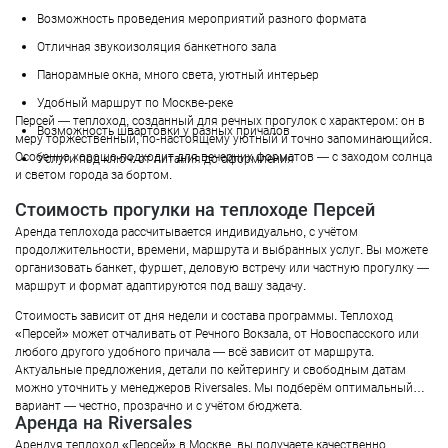
Возможность проведения мероприятий разного формата
Отличная звукоизоляция банкетного зала
Панорамные окна, много света, уютный интерьер
Удобный маршрут по Москве-реке
Персей — теплоход, созданный для речных прогулок с характером: он в
Возможность швартовки у разных причалов
меру торжественный, по-настоящему уютный и точно запоминающийся.
Особенно хорошо подходит для вечерних форматов — с заходом солнца
Услуги под ключ: от питания до оформления
и светом города за бортом.
Стоимость прогулки на теплоходе Персей
Аренда теплохода рассчитывается индивидуально, с учётом
продолжительности, времени, маршрута и выбранных услуг. Вы можете
организовать банкет, фуршет, деловую встречу или частную прогулку —
маршрут и формат адаптируются под вашу задачу.
Стоимость зависит от дня недели и состава программы. Теплоход
«Персей» может отчаливать от Речного Вокзала, от Новоспасского или
любого другого удобного причала — всё зависит от маршрута.
Актуальные предложения, детали по кейтерингу и свободным датам
можно уточнить у менеджеров Riversales. Мы подберём оптимальный
вариант — честно, прозрачно и с учётом бюджета.
Аренда на Riversales
Арендуя теплоход «Персей» в Москве, вы получаете качественно