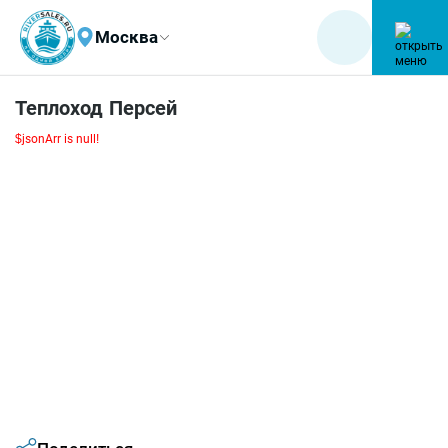
Москва
Теплоход Персей
$jsonArr is null!