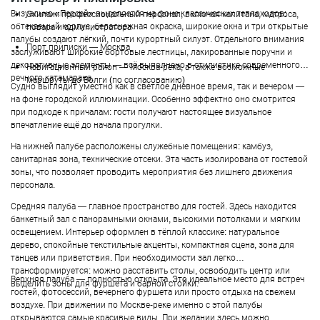
Визуально «Персей» выделяется на фоне классических теплоходов:
Экипаж: профессиональный персонал, включая капитана, матроса,
обтекаемый корпус, белоснежная окраска, широкие окна и три открытые
повара и администратора
палубы создают лёгкий, почти курортный силуэт. Отдельного внимания
Порт приписки — Москва
заслуживают широкие бортовые лестницы, лакированные поручни и
декоративные элементы — всё выполнено в стилистике современного
Навигационный район — Москва-река, а также возможные
речного катамарана.
маршруты до Волги (по согласованию)
Судно выглядит уместно как в светлое дневное время, так и вечером —
на фоне городской иллюминации. Особенно эффектно оно смотрится
при подходе к причалам: гости получают настоящее визуальное
впечатление ещё до начала прогулки.
На нижней палубе расположены служебные помещения: камбуз,
санитарная зона, технические отсеки. Эта часть изолирована от гостевой
зоны, что позволяет проводить мероприятия без лишнего движения
персонала.
Средняя палуба — главное пространство для гостей. Здесь находится
банкетный зал с панорамными окнами, высокими потолками и мягким
освещением. Интерьер оформлен в тёплой классике: натуральное
дерево, спокойные текстильные акценты, компактная сцена, зона для
танцев или приветствия. При необходимости зал легко
трансформируется: можно расставить столы, освободить центр или
Верхняя палуба — полностью открыта. Это идеальное место для встреч
выделить зоны для фуршета и барной стойки.
гостей, фотосессий, вечернего фуршета или просто отдыха на свежем
воздухе. При движении по Москве-реке именно с этой палубы
открываются самые красивые виды. При желании здесь можно