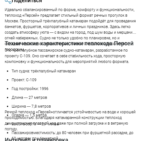
Поделиться
Идеально сбалансированный по форме, комфорту и функциональности,
теплоход «Персей» предлагает стильный формат речных прогулок в
Москве. Просторный трёхпалубный катамаран подойдёт для проведения
банкетов, фуршетов, корпоративов и личных праздников. Здесь легко
создать атмосферу уюта — с видом на город, под шум воды и мерцание
огней набережных. Судно не только удобно по планировке, но и
Технические характеристики теплохода Персей
обладает характером: небанальным, немного морским и абсолютно
городским.
Это трёхпалубное пассажирское судно-катамаран, разработанное по
проекту С-109. Оно сочетает в себе стабильность хода, просторную
компоновку и функциональность для мероприятий любого формата.
Тип судна: трёхпалубный катамаран
Проект: С-109
Год постройки: 1996
Длина — 27 метров
Ширина — 7,8 метров
Речной теплоход «Персей»отличается устойчивостью на воде и хорошей
Осадка — 1,5 метра
проходимостью. Благодаря катамаранной конструкции теплоход
демонстрирует плавный ход даже при полной загрузке и в ветреную
Высота борта — 2,7 метра
погоду.
Пассажировместимость: до 80 человек при фуршетной рассадке, до
60 человек при банкетной
Интерьер и планировка