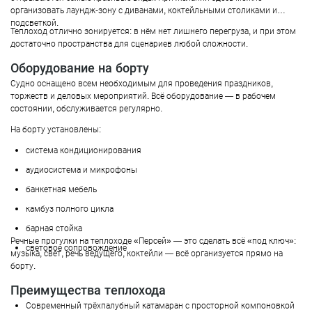
организовать лаундж-зону с диванами, коктейльными столиками и
подсветкой.
Теплоход отлично зонируется: в нём нет лишнего перегруза, и при этом
достаточно пространства для сценариев любой сложности.
Оборудование на борту
Судно оснащено всем необходимым для проведения праздников,
торжеств и деловых мероприятий. Всё оборудование — в рабочем
состоянии, обслуживается регулярно.
На борту установлены:
система кондиционирования
аудиосистема и микрофоны
банкетная мебель
камбуз полного цикла
барная стойка
Речные прогулки на теплоходе «Персей» — это сделать всё «под ключ»:
световое сопровождение
музыка, свет, речь ведущего, коктейли — всё организуется прямо на
борту.
Преимущества теплохода
Современный трёхпалубный катамаран с просторной компоновкой