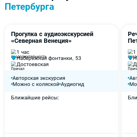
Петербурга
Прогулка с аудиоэкскурсией
Ре
Экспресс прогулка
-65%
-
«Северная Венеция»
Пе
1 час
1
Набережная фонтанки, 53
Н
Достоевская
Д
Авторская экскурсия
Ав
Можно с коляской
Аудиогид
Мо
Ближайшие рейсы
Бл