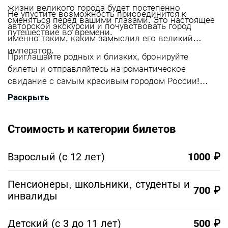
жизни великого города будет постепенно
Не упустите возможность присоединится к
сменяться перед вашими глазами. Это настоящее
авторской экскурсии и почувствовать город
путешествие во времени.
именно таким, каким замыслил его великий
император.
Приглашайте родных и близких, бронируйте
билеты и отправляйтесь на романтическое
свидание с самым красивым городом России!
Яркие впечатления от прогулки и красивые фото
Раскрыть
гарантированы каждому гостю.
Стоимость и категории билетов
Взрослый (с 12 лет)
1000 ₽
Пенсионеры, школьники, студенты и
700 ₽
инвалиды
Детский (с 3 до 11 лет)
500 ₽