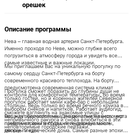
орешек
Описание программы
Нева – главная водная артерия Санкт-Петербурга.
Именно проходя по Неве, можно глубже всего
погрузиться в атмосферу города и увидеть все
самые известные и важные локации.
Мы приглашаем Вас на уникальную прогулку по
самому сердцу Санкт-Петербурга на борту
современного красивого теплохода. На борту
предусмотрена современная система климат
Прогулка сможет поразить до глубины души не
контроля для комфортной температуры. Во время
только гостей, но и коренных жителей Северной
прогулок работает мини кафе-бар с небольшим
столицы. Ведь только во время речного круиза вы
выбором снеков и напитков. Работает аудиогид,
сможете взглянуть на знакомые улицы с
мощная аудиосистема. Для дополнительного уюта
Вас ждут бесчисленные знаменитые на весь мир
непривычного ракурса и снова влюбиться в эти
предусмотрены в продаже индивидуальные
памятники архитектуры, легендарные мосты,
неповторимые городские пейзажи.
мягкие пледы.
дворцы и купеческие дома. Самые разные эпохи