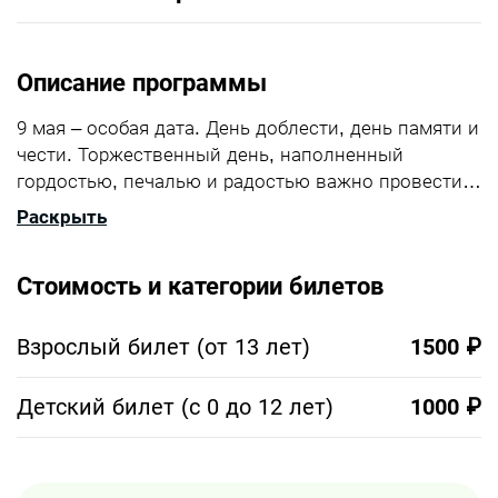
Описание программы
9 мая – особая дата. День доблести, день памяти и
чести. Торжественный день, наполненный
гордостью, печалью и радостью важно провести в
кругу родных и близких. Приглашаем Вас на
Раскрыть
речную прогулку, которая станет идеальным
завершением праздника. У Вас будет возможность
Стоимость и категории билетов
отдохнуть от суеты переполненного города и
насладиться атмосферой праздника на борту
теплохода с лучшими видами в столице. Маршрут
Взрослый билет (от 13 лет)
1500 ₽
круиза позволит гостям насладиться самыми
живописными московскими
Детский билет (с 0 до 12 лет)
1000 ₽
достопримечательностями в подсветке
праздничных огней. На палубе для Вас созданы
комфортные условия: удобные посадочные места,