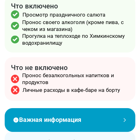
кафе-бар с разнообразным ассортиментом и
Что включено
кондиционер. А в конце маршрута теплоход
Просмотр праздничного салюта
подойдет к точке обзора на великолепный салют
Пронос своего алкоголя (кроме пива, с
Победы. С палубы Вам откроется вид, который
чеком из магазина)
запомнится в памяти надолго!
Прогулка на теплоходе по Химкинскому
водохранилищу
Что не включено
Пронос безалкогольных напитков и
продуктов
Личные расходы в кафе-баре на борту
Важная информация