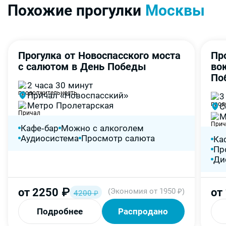
Похожие прогулки
Москвы
Прогулка от Новоспасского моста
Пр
Последние 15 билетов!
-40%
-
с салютом в День Победы
во
По
2 часа 30 минут
Причал «Новоспасский»
3
Метро Пролетарская
С
М
Кафе-бар
Можно с алкоголем
Аудиосистема
Просмотр салюта
Ка
Пр
Ди
от
2250
₽
от
(Экономия от 1950 ₽)
4200
₽
Подробнее
Распродано