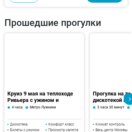
Прошедшие прогулки
Круиз 9 мая на теплоходе
Прогулка на те
Ривьера с ужином и
дискотекой и 
дискотекой
4 часа
Метро Лужники
3 часа 30 минут
Дискотека
Комфорт класс
Климат контроль
Билеты с ужином
Просмотр салюта
Весь центр Москвы