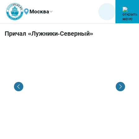
Москва
Причал «Лужники-Северный»
1
/
5