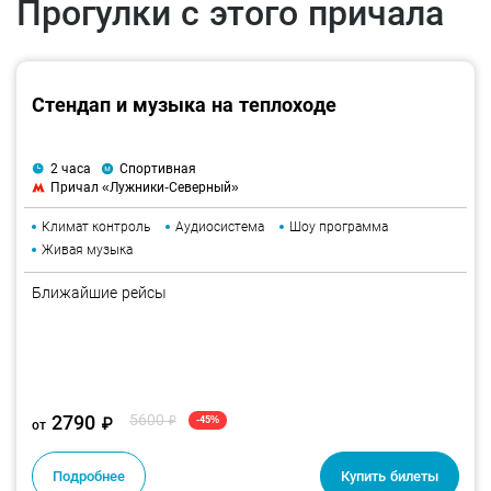
Прогулки с этого причала
Мероприятие строго 18+
Стендап и музыка на теплоходе
2 часа
Спортивная
Причал «Лужники-Северный»
Климат контроль
Аудиосистема
Шоу программа
Живая музыка
Ближайшие рейсы
2790
5600
₽
-45%
₽
от
Подробнее
Купить билеты