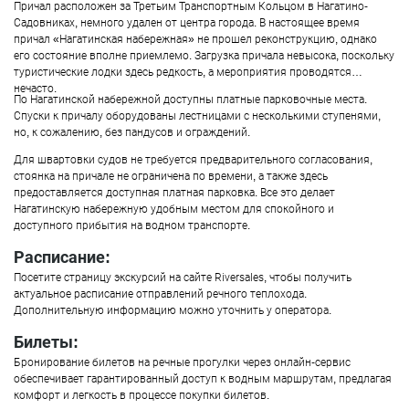
Причал расположен за Третьим Транспортным Кольцом в Нагатино-
Садовниках, немного удален от центра города. В настоящее время
причал «Нагатинская набережная» не прошел реконструкцию, однако
его состояние вполне приемлемо. Загрузка причала невысока, поскольку
туристические лодки здесь редкость, а мероприятия проводятся
нечасто.
По Нагатинской набережной доступны платные парковочные места.
Спуски к причалу оборудованы лестницами с несколькими ступенями,
но, к сожалению, без пандусов и ограждений.
Для швартовки судов не требуется предварительного согласования,
стоянка на причале не ограничена по времени, а также здесь
предоставляется доступная платная парковка. Все это делает
Нагатинскую набережную удобным местом для спокойного и
доступного прибытия на водном транспорте.
Расписание:
Посетите страницу экскурсий на сайте Riversales, чтобы получить
актуальное расписание отправлений речного теплохода.
Дополнительную информацию можно уточнить у оператора.
Билеты:
Бронирование билетов на речные прогулки через онлайн-сервис
обеспечивает гарантированный доступ к водным маршрутам, предлагая
комфорт и легкость в процессе покупки билетов.