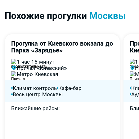
Похожие прогулки
Москвы
Прогулка от Киевского вокзала до
Пр
4,6
-60%
-
Парка «Зарядье»
Ки
1 час 15 минут
1
Причал «Киевский»
П
Метро Киевская
М
Климат контроль
Кафе-бар
Кл
Весь центр Москвы
Ау
Ближайшие рейсы
Бл