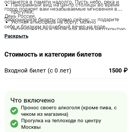
останется в памяти надолго. Пусть небо, река и
Панорамный вид на центр столицы во время
город подарят вам незабываемые мгновения в
прогулки;
День России.
Забронируйте билеты прямо сейчас — подарите
Уютная атмосфера на борту: можно
себе и близким волшебный вечер на воде.
расположиться в тепле или выйти на открытую
Раскрыть
палубу;
Дополнительные удобства: чай и вода, теплые
пледы, фотозоны.
Стоимость и категории билетов
Входной билет (с 0 лет)
1500 ₽
Что включено
Пронос своего алкоголя (кроме пива, с
чеком из магазина)
Прогулка на теплоходе по центру
Москвы