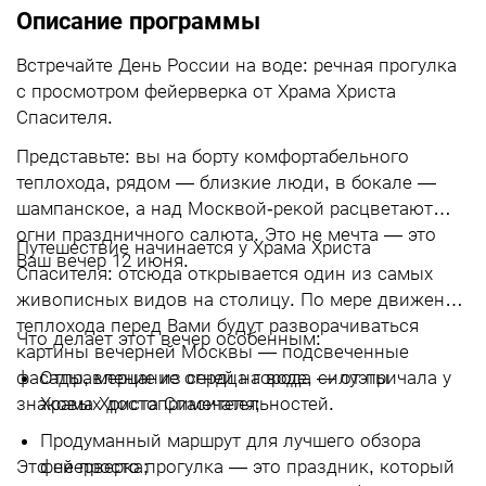
Описание программы
Встречайте День России на воде: речная прогулка
с просмотром фейерверка от Храма Христа
Спасителя.
Представьте: вы на борту комфортабельного
теплохода, рядом — близкие люди, в бокале —
шампанское, а над Москвой‑рекой расцветают
огни праздничного салюта. Это не мечта — это
Путешествие начинается у Храма Христа
Ваш вечер 12 июня.
Спасителя: отсюда открывается один из самых
живописных видов на столицу. По мере движения
теплохода перед Вами будут разворачиваться
Что делает этот вечер особенным:
картины вечерней Москвы — подсвеченные
фасады, мерцание огней на воде, силуэты
Отправление из сердца города — от причала у
знаковых достопримечательностей.
Храма Христа Спасителя;
Продуманный маршрут для лучшего обзора
Это не просто прогулка — это праздник, который
фейерверка;