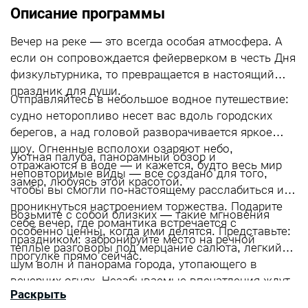
Описание программы
Вечер на реке — это всегда особая атмосфера. А
если он сопровождается фейерверком в честь Дня
физкультурника, то превращается в настоящий
праздник для души.
Отправляйтесь в небольшое водное путешествие:
судно неторопливо несет вас вдоль городских
берегов, а над головой разворачивается яркое
шоу. Огненные всполохи озаряют небо,
Уютная палуба, панорамный обзор и
отражаются в воде — и кажется, будто весь мир
неповторимые виды — все создано для того,
замер, любуясь этой красотой.
чтобы вы смогли по‑настоящему расслабиться и
проникнуться настроением торжества. Подарите
Возьмите с собой близких — такие мгновения
себе вечер, где романтика встречается с
особенно ценны, когда ими делятся. Представьте:
праздником: забронируйте место на речной
теплые разговоры под мерцание салюта, легкий
прогулке прямо сейчас.
шум волн и панорама города, утопающего в
вечерних огнях. Незабываемые впечатления ждут
Раскрыть
Вас на борту — доверьтесь течению и позвольте