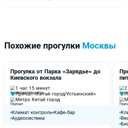
Похожие прогулки
Москвы
Прогулка от Парка «Зарядье» до
Пр
4,7
-60%
-
Киевского вокзала
пи
1 час 15 минут
2
Причал «Китай город/Устьинский»
П
Метро Китай город
М
Климат контроль
Кафе-бар
Кл
Аудиосистема
Ве
Би