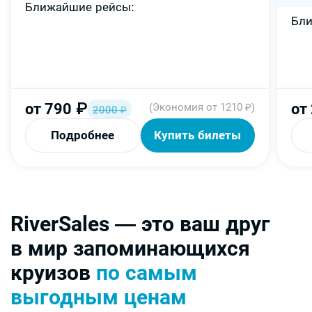
Ближайшие рейсы
Бл
от
790
₽
от
(Экономия от 1210 ₽)
2000
₽
Подробнее
Купить билеты
RiverSales — это ваш друг
в мир запоминающихся
круизов
по самым
выгодным ценам