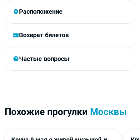
Расположение
Возврат билетов
Частые вопросы
Похожие прогулки
Москвы
Круиз 9 мая с живой музыкой и
Кру