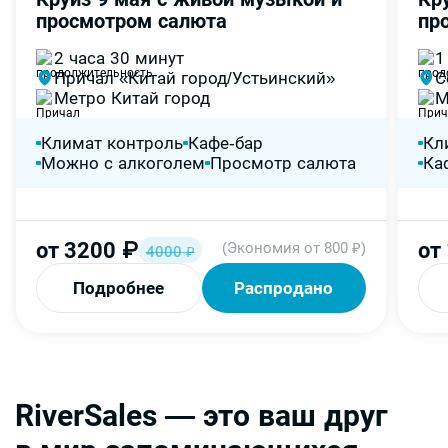
-20%
-
просмотром салюта
пр
2 часа 30 минут
1
Причал «Китай город/Устьинский»
С
Метро Китай город
М
Климат контроль
Кафе-бар
Кл
Можно с алкоголем
Просмотр салюта
Ка
от
3200
₽
от
(Экономия от 800 ₽)
4000
₽
Подробнее
Распродано
RiverSales — это ваш друг