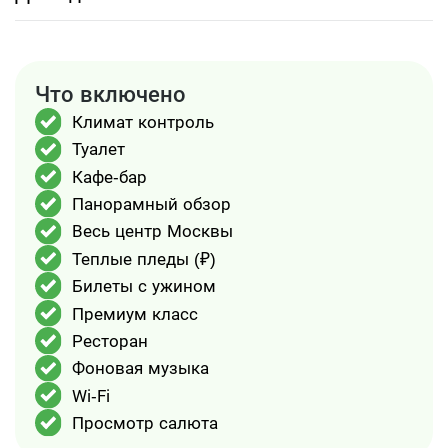
гостей в конце прогулки: к моменту начала салюта
теплоход достигнет идеальной локации для
просмотра торжественного и яркого шоу.
Бронируйте билеты заранее, чтобы провести
Что включено
незабываемый безупречный праздничный вечер в
кругу родных и близких.
Климат контроль
Туалет
Кафе-бар
Панорамный обзор
Весь центр Москвы
Теплые пледы (₽)
Билеты с ужином
Премиум класс
Ресторан
Фоновая музыка
Wi-Fi
Просмотр салюта