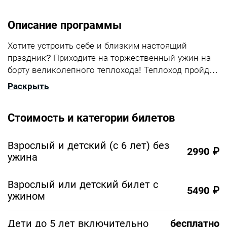
Описание программы
Хотите устроить себе и близким настоящий
праздник? Приходите на торжественный ужин на
борту великолепного теплохода! Теплоход пройдет
по живописному маршруту центральной части
Раскрыть
столицы. Атмосферу вечера задают ни с чем не
сравнимые виды праздничной столицы:
Стоимость и категории билетов
роскошные парки, памятники, набережные и
мосты. На борту же в это время будет организован
изысканный ужин в роскошной обстановке. Гости
Взрослый и детский (с 6 лет) без
2990 ₽
с комфортом на палубах теплохода смогут по
ужина
достоинству оценить гастрономические шедевры
от нашего шеф-повара. Каждый сможет выбрать
Взрослый или детский билет с
5490 ₽
блюда и напитки на свой вкус! А
ужином
высококвалифицированный персонал удивит
оригинальной подачей. Но главное событие ждет
Дети до 5 лет включительно
бесплатно