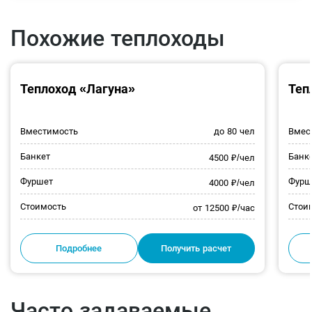
Похожие теплоходы
Теплоход «Лагуна»
Теп
Вместимость
до 80 чел
Вмес
Банкет
Банк
4500 ₽/чел
Фуршет
Фурш
4000 ₽/чел
Стоимость
Стои
от 12500 ₽/час
Подробнее
Получить расчет
Часто задаваемые