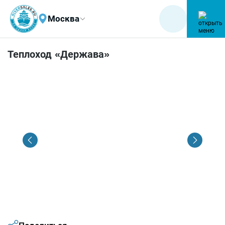
Москва
Теплоход «Держава»
1
/
10