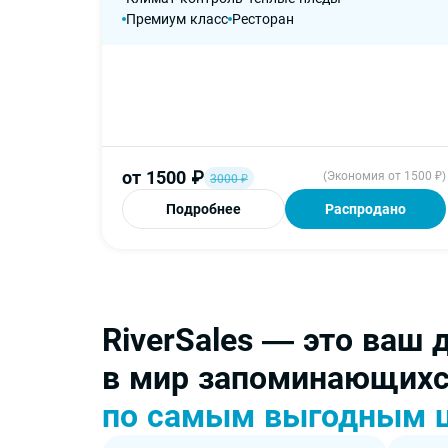
Премиум класс
Ресторан
от
1500
₽
(Экономия от 1500 ₽)
3000
₽
Подробнее
Распродано
RiverSales — это ваш 
в мир запоминающихс
по самым выгодным 