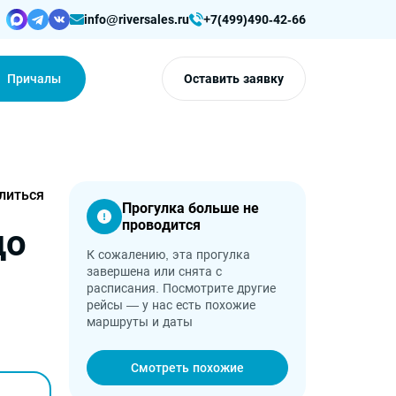
info@riversales.ru
+7(499)490-42-66
Причалы
Оставить заявку
литься
Прогулка больше не
проводится
до
К сожалению, эта прогулка
завершена или снята с
расписания. Посмотрите другие
рейсы — у нас есть похожие
маршруты и даты
Смотреть похожие