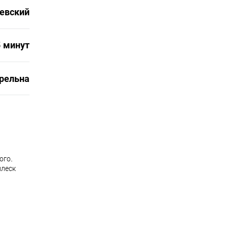
евский
5 минут
рельна
ого.
плеск