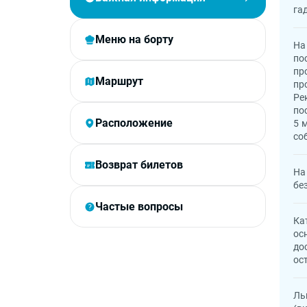
га
Меню на борту
На
по
пр
Маршрут
пр
Ре
по
Расположение
5 
со
Возврат билетов
На
бе
Частые вопросы
Ка
ос
до
ос
Ль