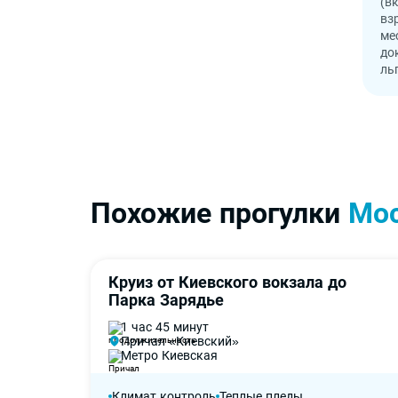
(в
вз
ме
до
ль
Похожие прогулки
Мо
Круиз от Киевского вокзала до
На борту тепло!
-50%
Парка Зарядье
1 час 45 минут
Причал «Киевский»
Метро Киевская
Климат контроль
Теплые пледы