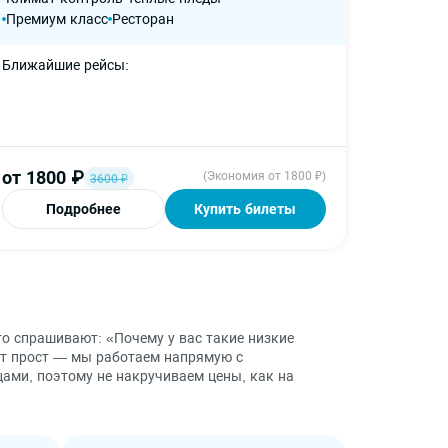
Премиум класс
Ресторан
Премиу
Ближайшие рейсы
от
1800
₽
от
180
(Экономия от 1800 ₽)
3600
₽
Подробнее
Купить билеты
П
о спрашивают: «Почему у вас такие низкие
ет прост — мы работаем напрямую с
ами, поэтому не накручиваем цены, как на