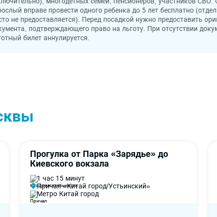
ключительно), многодетных семей, пенсионеров, участников СВО.
рослый вправе провести одного ребенка до 5 лет бесплатно (отде
сто не предоставляется). Перед посадкой нужно предоставить ори
кумента, подтверждающего право на льготу. При отсутствии доку
готный билет аннулируется.
сквы
Прогулка от Парка «Зарядье» до
-60%
4,7
Киевского вокзала
1 час 15 минут
Причал «Китай город/Устьинский»
Метро Китай город