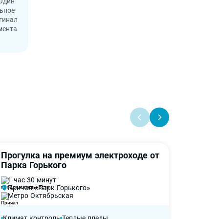
 Один
льное
гинал
мента
Прогулка на премиум электроходе от
Гастро
-50%
Дегуст
Парка Горького
на эле
1 час 30 минут
1 час 
Причал «Парк Горького»
Прича
Метро Октябрьская
Метро
Климат контроль
Теплые пледы
Климат