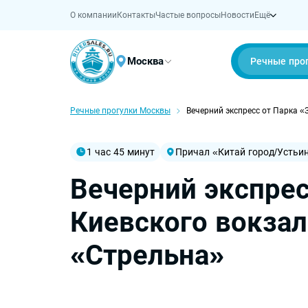
О компании
Новости
О компании
Контакты
Частые вопросы
Новости
Ещё
Москва
Речные про
Речные прогулки Москвы
Вечерний экспресс от Парка «
1 час 45 минут
Причал «Китай город/Устьи
Вечерний экспрес
Киевского вокзал
«Стрельна»