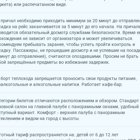
джета) или распечатанном виде.
 причал необходимо приходить минимум за 20 минут до отправлен
садка на рейс заканчивается за 5 минут до его начала. На причал
оводится обязательный досмотр службами безопасности. Время е
охождения не зависит от организатора и может увеличиваться.
комендуем прибывать заранее, чтобы успеть пройти контроль и
садку. Пассажиры, не прошедшие досмотр и не успевшие на посадк
минут до отправления), считаются опоздавшими. Просим не брать 
бой запрещённые предметы во избежание задержек.
 борт теплохода запрещается проносить свои продукты питания,
залкогольные и алкогольные напитки. Работает кафе-бар.
тегории билетов отличаются расположением и обзором. Стандарт 
новной салон на главной палубе с панорамными окнами, удобный
ступный вариант. Комфорт - верхняя палуба с панорамным
теклением и видом на город с высоты.
готный тариф распространяется на: детей от 6 до 12 лет