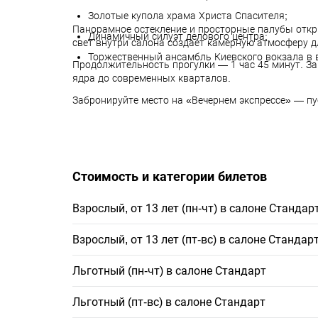
Золотые купола храма Христа Спасителя;
Панорамное остекление и просторные палубы откр
Динамичный силуэт делового центра;
свет внутри салона создает камерную атмосферу д
Торжественный ансамбль Киевского вокзала в в
Продолжительность прогулки — 1 час 45 минут. За
ядра до современных кварталов.
Забронируйте место на «Вечернем экспрессе» — пу
Стоимость и категории билетов
Взрослый, от 13 лет (пн-чт) в салоне Стандар
Взрослый, от 13 лет (пт-вс) в салоне Стандар
Льготный (пн-чт) в салоне Стандарт
Льготный (пт-вс) в салоне Стандарт