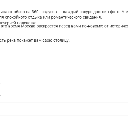
ывают обзор на 360 градусов — каждый ракурс достоин фото. А 
ля спокойного отдыха или романтического свидания.
ечерней подсветке.
 это время Москва раскроется перед вами по‑новому: от историче
сть река покажет вам свою столицу.
т
т