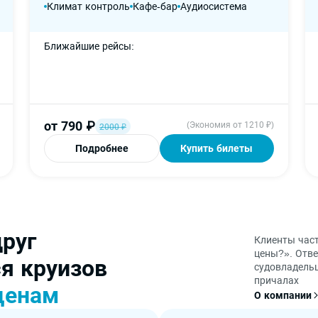
Климат контроль
Кафе-бар
Аудиосистема
Ближайшие рейсы
от
790
₽
(Экономия от 1210 ₽)
2000
₽
Подробнее
Купить билеты
друг
Клиенты част
цены?». Отв
я круизов
судовладельц
причалах
ценам
О компании