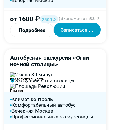
Вечерняя Москва
от
1600
₽
(Экономия от 900 ₽)
2500
₽
Записаться на экскурсию
Подробнее
Автобусная экскурсия «Огни
-30%
ночной столицы»
2 часа 30 минут
Экскурсии Огни столицы
Площадь Революции
Климат контроль
Комфортабельный автобус
Вечерняя Москва
Профессиональные экскурсоводы