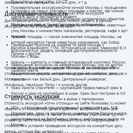
зависимости от программы.
Христа Спасителя, МГУ, Белый дом, и т.д.
Познавательная экскурсия«Огни ночной Москвы с посещением
Остановки на самых красивых площадях и местах, где можно
Достопримечательности
Музея Истории Москвы». В рамках этой экскурсии
сделать фото и насладиться видами.
предусмотрено посещение нескольких исторических объектов
Достопримечательности, которые можно увидеть в рамках
Москвы и музея, а также прогулка по набережной.
Прогулка по Арбату, одной из старейших и наиболее известных
экскурсии «Огни столицы», включают:
улиц Москвы с множеством магазинов, ресторанов, кафе и арт-
галерей.
Красная площадь — самая знаменитая площадь Москвы, на
которой находятся такие известные сооружения, как Собор
Панорамная прогулка на корабле по реке Москве с
Василия Блаженного, ГУМ, Исторический музей, Мавзолей В.И.
возможностью увидеть основные достопримечательности
Ленина и другие.
Москвы с воды.
Кремль — крепость и главный исторический комплекс России,
Завершение экскурсии на набережной Москвы или на другом
Кроме этого, в рамках экскурсии по Москве на автобусе «Огни
находящийся в самом центре Москвы. В составе Кремля
удобном месте.
столицы» можно увидеть множество других знаменитых мест
находятся множество исторических зданий, соборов, дворцов и
Москвы, таких как Белый дом, Центральный универмаг,
музеев.
Мосфильм, памятник Петру I и многие другие.
Храм Христа Спасителя — крупнейший православный храм в
России и один из крупнейших в мире. Храм был построен в XIX
Стоимость экскурсий
веке в честь победы России в войне с Наполеоном.
Стоимость экскурсий «Огни столицы» на сайте Riversales.ru может
МГУ — Московский государственный университет им. М.В.
зависеть от конкретной даты и времени, выбранной Вами для
Ломоносова, один из крупнейших университетов России и мира,
проведения экскурсии, а также от количества участников группы.
расположенный на Воробьевых горах с живописным видом на
Оператор сайта Riversales.ru поможет получить информацию о
Москву.
стоимости и условиях проведения экскурсии на конкретную дату и
время, которые Вас интересуют.