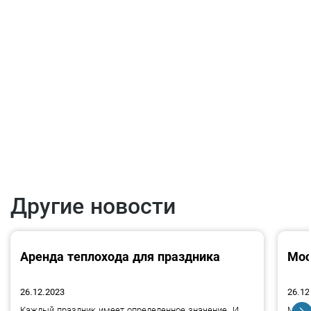
Другие новости
Аренда теплохода для праздника
Мос
26.12.2023
26.12
2
1
Каждый праздник имеет определенное значение. И
Москв